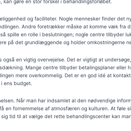
, kan gøre en stor forskel i behandlingsforløbet.
liggenhed og faciliteter. Nogle mennesker finder det n
andlingen. Andre foretrækker måske at komme væk fra de
å spille en rolle i beslutningen; nogle centre tilbyder l
re på det grundlæggende og holder omkostningerne n
også en vigtig overvejelse. Det er vigtigt at undersøge,
ngsdækning. Mange centre tilbyder betalingsplaner eller
lingen mere overkommelig. Det er en god idé at kontakte f
 i ens budget.
emmelsen. Når man har indsamlet al den nødvendige infor
 at få en fornemmelse af atmosfæren og kulturen. At føle
ig tid til at vælge det rette behandlingscenter kan man