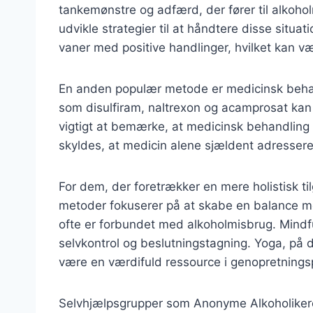
tankemønstre og adfærd, der fører til alkohol
udvikle strategier til at håndtere disse sit
vaner med positive handlinger, hvilket kan v
En anden populær metode er medicinsk behan
som disulfiram, naltrexon og acamprosat kan
vigtigt at bemærke, at medicinsk behandling
skyldes, at medicin alene sjældent adresserer
For dem, der foretrækker en mere holistisk 
metoder fokuserer på at skabe en balance mel
ofte er forbundet med alkoholmisbrug. Mindfu
selvkontrol og beslutningstagning. Yoga, på 
være en værdifuld ressource i genopretning
Selvhjælpsgrupper som Anonyme Alkoholikere (