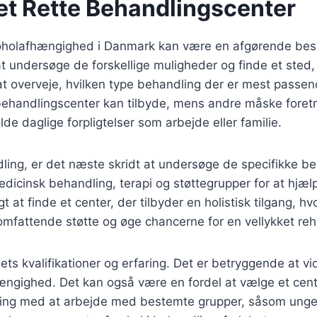
t Rette Behandlingscenter
koholafhængighed i Danmark kan være en afgørende beslut
l at undersøge de forskellige muligheder og finde et sted
t at overveje, hvilken type behandling der er mest pass
behandlingscenter kan tilbyde, mens andre måske foretr
de daglige forpligtelser som arbejde eller familie.
dling, er det næste skridt at undersøge de specifikke b
icinsk behandling, terapi og støttegrupper for at hjæl
 at finde et center, der tilbyder en holistisk tilgang, h
fattende støtte og øge chancerne for en vellykket reha
lets kvalifikationer og erfaring. Det er betryggende at v
ngighed. Det kan også være en fordel at vælge et center
ring med at arbejde med bestemte grupper, såsom unge 