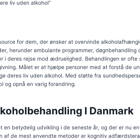
ere liv uden alkohol”
ssource for dem, der ønsker at overvinde alkoholafhæn
eder, herunder ambulante programmer, døgnbehandling o
er i deres rejse mod ædruelighed. Behandlingen er ofte
ivning. Målet er at hjælpe personer med at forstå de u
ge deres liv uden alkohol. Med støtte fra sundhedspers
hol og opnå en varig forandring.
Alkoholbehandling I Danmark
n betydelig udvikling i de seneste år, og der er nu en 
 En af de mest anvendte metoder er kognitiv adfærdster