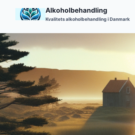
Fortsæt
Alkoholbehandling
til
Kvalitets alkoholbehandling i Danmark
indhold