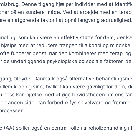
misbrug. Denne tilgang hjælper individer med at identific
uationer på en sundere måde. Ved at arbejde med en terap
ære en afgørende faktor i at opnå langvarig ædruelighed
dling, som kan være en effektiv støtte for dem, der
 hjælpe med at reducere trangen til alkohol og mindske
 ofte fungerer bedst, når den kombineres med terapi og
 de underliggende psykologiske og sociale faktorer, der
tilgang, tilbyder Danmark også alternative behandlings
lem krop og sind, hvilket kan være gavnligt for dem, d
lness kan hjælpe med at øge bevidstheden om ens tanker
den anden side, kan forbedre fysisk velvære og fremme en
sprocessen.
AA) spiller også en central rolle i alkoholbehandling i