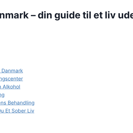
mark – din guide til et liv ud
 I Danmark
ngscenter
n Alkohol
ng
ens Behandling
u Et Sober Liv