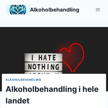
Skip
Alkoholbehandling
to
content
ALKOHOLBEHANDLING
Alkoholbehandling i hele
landet